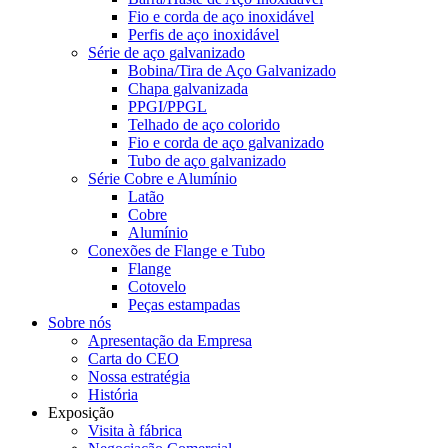
Fio e corda de aço inoxidável
Perfis de aço inoxidável
Série de aço galvanizado
Bobina/Tira de Aço Galvanizado
Chapa galvanizada
PPGI/PPGL
Telhado de aço colorido
Fio e corda de aço galvanizado
Tubo de aço galvanizado
Série Cobre e Alumínio
Latão
Cobre
Alumínio
Conexões de Flange e Tubo
Flange
Cotovelo
Peças estampadas
Sobre nós
Apresentação da Empresa
Carta do CEO
Nossa estratégia
História
Exposição
Visita à fábrica