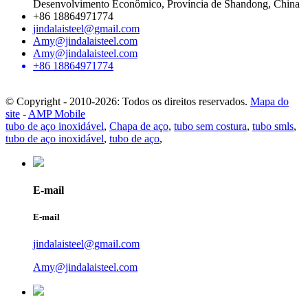
Desenvolvimento Econômico, Província de Shandong, China
+86 18864971774
jindalaisteel@gmail.com
Amy@jindalaisteel.com
Amy@jindalaisteel.com
+86 18864971774
© Copyright - 2010-2026: Todos os direitos reservados.
Mapa do
site
-
AMP Mobile
tubo de aço inoxidável
,
Chapa de aço
,
tubo sem costura
,
tubo smls
,
tubo de aço inoxidável
,
tubo de aço
,
E-mail
E-mail
jindalaisteel@gmail.com
Amy@jindalaisteel.com