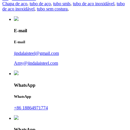
Chapa de aço
,
tubo de aço
,
tubo smls
,
tubo de aço inoxidável
,
tubo
de aço inoxidável
,
tubo sem costura
,
E-mail
E-mail
jindalaisteel@gmail.com
Amy@jindalaisteel.com
WhatsApp
WhatsApp
+86 18864971774
WhatsApp