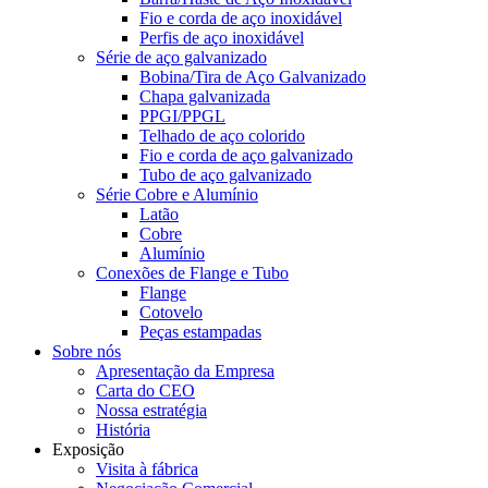
Fio e corda de aço inoxidável
Perfis de aço inoxidável
Série de aço galvanizado
Bobina/Tira de Aço Galvanizado
Chapa galvanizada
PPGI/PPGL
Telhado de aço colorido
Fio e corda de aço galvanizado
Tubo de aço galvanizado
Série Cobre e Alumínio
Latão
Cobre
Alumínio
Conexões de Flange e Tubo
Flange
Cotovelo
Peças estampadas
Sobre nós
Apresentação da Empresa
Carta do CEO
Nossa estratégia
História
Exposição
Visita à fábrica